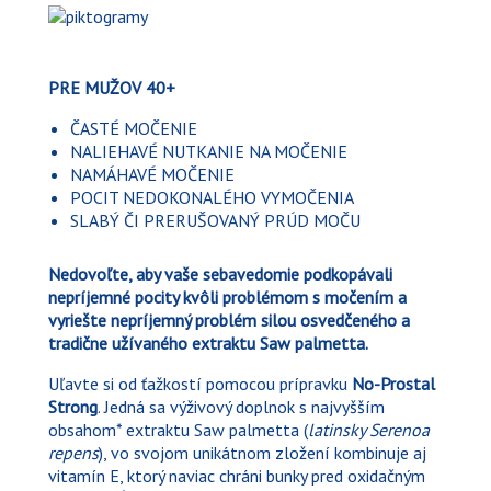
PRE MUŽOV 40+
ČASTÉ MOČENIE
NALIEHAVÉ NUTKANIE NA MOČENIE
NAMÁHAVÉ MOČENIE
POCIT NEDOKONALÉHO VYMOČENIA
SLABÝ ČI PRERUŠOVANÝ PRÚD MOČU
Nedovoľte, aby vaše sebavedomie podkopávali
nepríjemné pocity kvôli problémom s močením a
vyriešte nepríjemný problém silou osvedčeného a
tradične užívaného extraktu Saw palmetta.
Uľavte si od ťažkostí pomocou prípravku
No-Prostal
Strong
. Jedná sa výživový doplnok s najvyšším
obsahom* extraktu Saw palmetta (
latinsky Serenoa
repens
), vo svojom unikátnom zložení kombinuje aj
vitamín E, ktorý naviac chráni bunky pred oxidačným